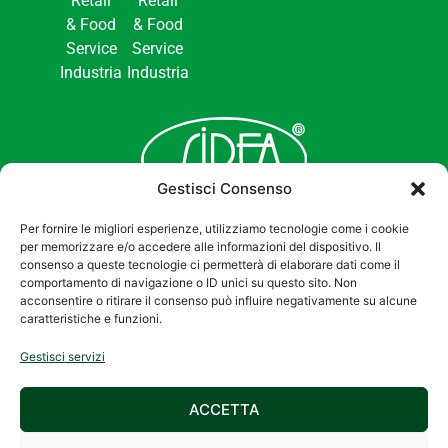
Retail
Retail
& Food
& Food
Service
Service
Industria
Industria
Gestisci Consenso
Per fornire le migliori esperienze, utilizziamo tecnologie come i cookie
per memorizzare e/o accedere alle informazioni del dispositivo. Il
consenso a queste tecnologie ci permetterà di elaborare dati come il
comportamento di navigazione o ID unici su questo sito. Non
acconsentire o ritirare il consenso può influire negativamente su alcune
caratteristiche e funzioni.
2026 © SIREA S.r.l.
Privacy Policy
|
Gestisci servizi
Via Galileo Galilei, 27
Cookie Policy
– 42027 Montecchio
ACCETTA
Emilia (RE) –
C.F./P.IVA