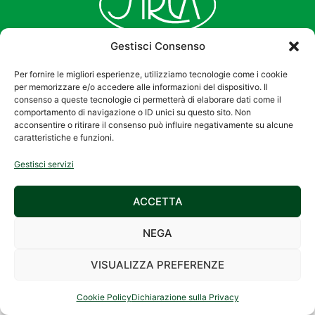
Gestisci Consenso
Per fornire le migliori esperienze, utilizziamo tecnologie come i cookie
per memorizzare e/o accedere alle informazioni del dispositivo. Il
consenso a queste tecnologie ci permetterà di elaborare dati come il
comportamento di navigazione o ID unici su questo sito. Non
acconsentire o ritirare il consenso può influire negativamente su alcune
2026 © SIREA S.r.l.
Privacy Policy
|
caratteristiche e funzioni.
Via Galileo Galilei, 27
Cookie Policy
Gestisci servizi
– 42027 Montecchio
Emilia (RE) –
ACCETTA
C.F./P.IVA
01158790350
NEGA
Registro Imprese di
Reggio Emilia al nr.
VISUALIZZA PREFERENZE
01158790350
Cookie Policy
Dichiarazione sulla Privacy