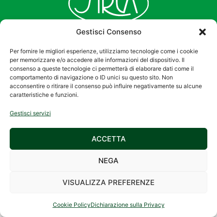
Gestisci Consenso
Per fornire le migliori esperienze, utilizziamo tecnologie come i cookie
per memorizzare e/o accedere alle informazioni del dispositivo. Il
consenso a queste tecnologie ci permetterà di elaborare dati come il
comportamento di navigazione o ID unici su questo sito. Non
acconsentire o ritirare il consenso può influire negativamente su alcune
2026 © SIREA S.r.l.
Privacy Policy
|
caratteristiche e funzioni.
Via Galileo Galilei, 27
Cookie Policy
Gestisci servizi
– 42027 Montecchio
Emilia (RE) –
ACCETTA
C.F./P.IVA
01158790350
NEGA
Registro Imprese di
Reggio Emilia al nr.
VISUALIZZA PREFERENZE
01158790350
Cookie Policy
Dichiarazione sulla Privacy