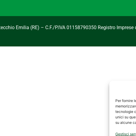
ntecchio Emilia (RE) – C.F./P.IVA 01158790350 Registro Imprese 
Per fornire 
memorizzare 
tecnologie c
unici su que
su alcune ca
Gestisci ser