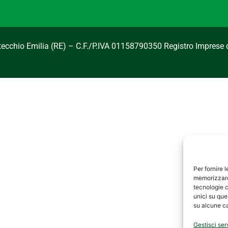
ntecchio Emilia (RE) – C.F./P.IVA 01158790350 Registro Imprese 
Per fornire 
memorizzare 
tecnologie c
unici su que
su alcune ca
Gestisci ser