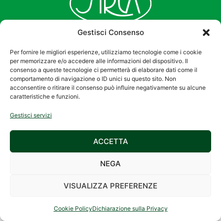
Gestisci Consenso
Per fornire le migliori esperienze, utilizziamo tecnologie come i cookie
per memorizzare e/o accedere alle informazioni del dispositivo. Il
consenso a queste tecnologie ci permetterà di elaborare dati come il
comportamento di navigazione o ID unici su questo sito. Non
acconsentire o ritirare il consenso può influire negativamente su alcune
2026 © SIREA S.r.l.
Privacy Policy
|
caratteristiche e funzioni.
Via Galileo Galilei, 27
Cookie Policy
Gestisci servizi
– 42027 Montecchio
Emilia (RE) –
ACCETTA
C.F./P.IVA
01158790350
NEGA
Registro Imprese di
Reggio Emilia al nr.
VISUALIZZA PREFERENZE
01158790350
Cookie Policy
Dichiarazione sulla Privacy