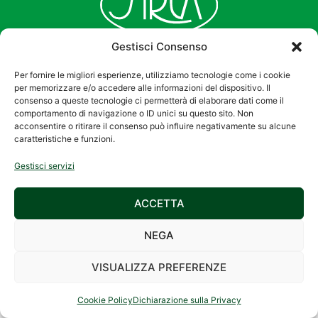
Gestisci Consenso
Per fornire le migliori esperienze, utilizziamo tecnologie come i cookie
per memorizzare e/o accedere alle informazioni del dispositivo. Il
consenso a queste tecnologie ci permetterà di elaborare dati come il
comportamento di navigazione o ID unici su questo sito. Non
acconsentire o ritirare il consenso può influire negativamente su alcune
2026 © SIREA S.r.l.
Privacy Policy
|
caratteristiche e funzioni.
Via Galileo Galilei, 27
Cookie Policy
Gestisci servizi
– 42027 Montecchio
Emilia (RE) –
ACCETTA
C.F./P.IVA
01158790350
NEGA
Registro Imprese di
Reggio Emilia al nr.
VISUALIZZA PREFERENZE
01158790350
Cookie Policy
Dichiarazione sulla Privacy