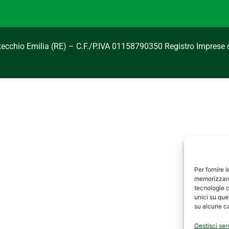
ntecchio Emilia (RE) – C.F./P.IVA 01158790350 Registro Imprese 
Per fornire 
memorizzare 
tecnologie c
unici su que
su alcune ca
Gestisci ser