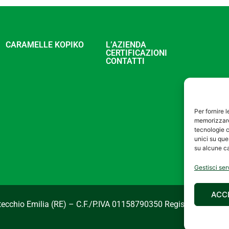
CARAMELLE KOPIKO
L’AZIENDA
CERTIFICAZIONI
CONTATTI
Per fornire 
memorizzare 
tecnologie c
unici su que
su alcune ca
Gestisci ser
ACC
ntecchio Emilia (RE) – C.F./P.IVA 01158790350 Registro Imprese 