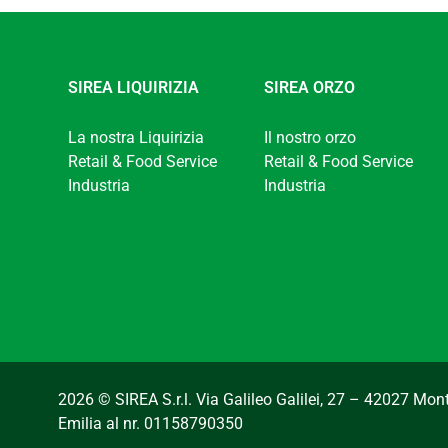
SIREA LIQUIRIZIA
SIREA ORZO
La nostra Liquirizia
Il nostro orzo
Retail & Food Service
Retail & Food Service
Industria
Industria
2026 © SIREA S.r.l. Via Galileo Galilei, 27 – 42027 Mo
Emilia al nr. 01158790350