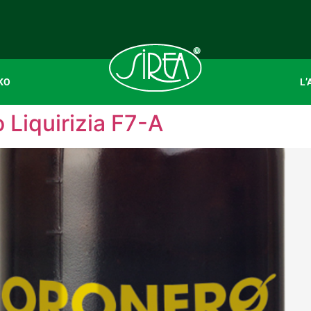
KO
L’
 Liquirizia F7-A