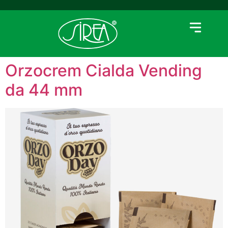
Orzocrem Cialda Vending
da 44 mm