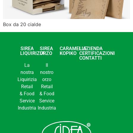
Box da 20 cialde
SIREA
SIREA
CARAMELLE
L’AZIENDA
LIQUIRIZIA
ORZO
KOPIKO
CERTIFICAZIONI
CONTATTI
La
Il
nostra
nostro
Liquirizia
orzo
Retail
Retail
& Food
& Food
Service
Service
Industria
Industria